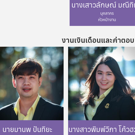
นางเสาวลักษณ์ มณีทิ
บุคลากร
หัวหน้างาน
Phone: 1038
งานเงินเดือนและค่าตอ
Mail: Saowaluk.ka@up.ac.
นายมานพ ปันทิยะ
นางสาวพิมพ์วิภา โค้วฮ