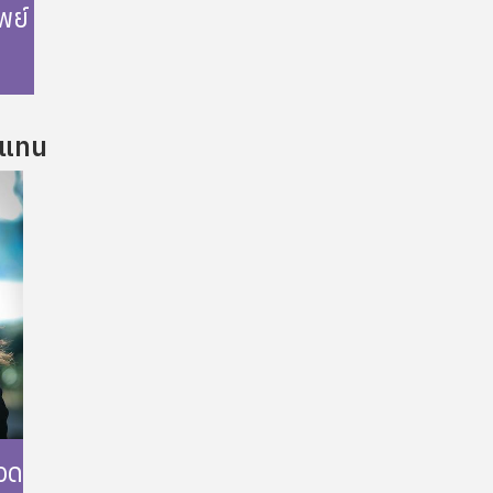
พย์
บแทน
th
วด