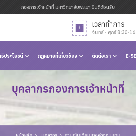
กองการเจ้าหน้าที่ มหาวิทยาลัยพะเยา ยินดีต้อนรับ
เวลาทำการ
จันทร์ - ศุกร์ 8:30-1
ทธิประโยชน์
กฏหมายที่เกี่ยวข้อง
ติดต่อเรา
E-S
บุคลากรกองการเจ้าหน้าที่
หน้าหลัก
>
บุคลากร
>
งานเงินเดือนและค่าตอบแทน