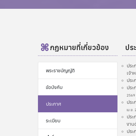
กฏหมายที่เกี่ยวข้อง
ปร
ประก
พระราชบัญญัติ
เจ้า
ประก
ข้อบังคับ
ประก
2569
ประก
ประกาศ
เม.ย.
ประก
ระเบียบ
งานด
ประก