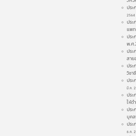
วิศ
ประก
2564
ประก
แพทย
ประก
พ.ศ
ประก
สายส
ประก
วิชา
ประก
มี.ค. 
ประก
ให้ด
ประก
บุคล
ประก
ธ.ค. 